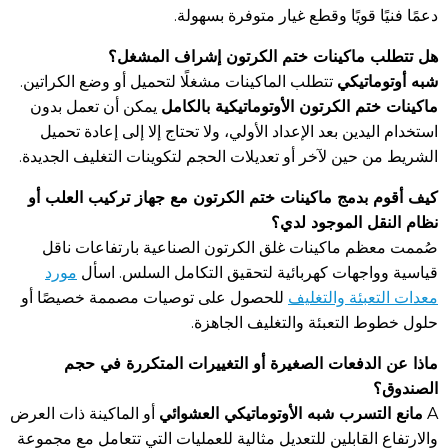
دعمًا فنيًا قويًا وقطع غيار متوفرة بسهولة.
هل تتطلب ماكينات ختم الكرتون إشراف المشغل؟
شبه أوتوماتيكي
تتطلب الماكينات مشغلًا لتحميل أو وضع الكراتين.
ماكينات ختم الكرتون الأوتوماتيكية بالكامل
يمكن أن تعمل بدون
استخدام اليدين بعد الإعداد الأولي، ولا تحتاج إلا إلى إعادة تحميل
الشريط من حين لآخر أو تعديلات الحجم لتكوينات التغليف الجديدة.
كيف أقوم بدمج ماكينات ختم الكرتون مع جهاز تركيب العلب أو
نظام النقل الموجود لدي؟
صُممت معظم ماكينات غلق الكرتون الصناعية بارتفاعات ناقل
قياسية وواجهات كهربائية لتحقيق التكامل السلس. اسأل
مورد
معدات التعبئة والتغليف
للحصول على توصيات مصممة خصيصًا أو
حلول خطوط التعبئة والتغليف الجاهزة.
ماذا عن الدفعات الصغيرة أو التغييرات المتكررة في حجم
الصندوق؟
مانع التسرب شبه الأوتوماتيكي العشوائي
A
أو الماكينة ذات العرض
والارتفاع القابلين للتعديل مثالية للعمليات التي تتعامل مع مجموعة