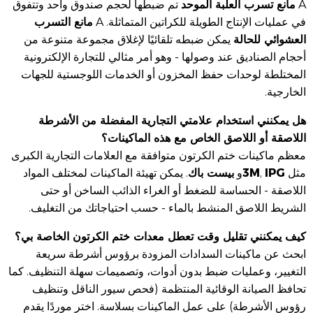
مانع تسرب العلبة الموحد
A
تم ضبطها لحجم صندوق واحد وتتفوق
مانع التسرب
في عمليات الإنتاج الطويلة للكراتين المتماثلة. A
العشوائي للحالة
يمكن ضبطه تلقائيًا لإغلاق مجموعة متنوعة من
أحجام الصناديق عند وصولها - وهو أمر مثالي للتجارة الإلكترونية
المختلطة لوحدات حفظ المخزون أو الخدمات اللوجستية للجهات
الخارجية.
هل يمكنني استخدام علامتي التجارية المفضلة من الأشرطة
اللاصقة أو اللاصق الخاص مع هذه الماكينات؟
معظم ماكينات ختم الكرتون متوافقة مع العلامات التجارية الكبرى
IPG
3M
بيست باك
مثل
,
و
. يمكن تهيئة الماكينات لمختلف المواد
اللاصقة - الحساسة للضغط أو الغراء الذائب الساخن أو حتى
الشريط اللاصق المنشط بالماء - حسب احتياجاتك من التغليف.
كيف يمكنني تقليل وقت تعطل معدات ختم الكرتون الخاصة بي؟
ابحث عن ماكينات السدادات المزودة برؤوس أشرطة سريعة
التغيير، وعمليات ضبط بدون أدوات، وتصميمات سهلة التنظيف. كما
تحافظ الصيانة الوقائية المنتظمة (فحص سيور الناقل وتنظيف
رؤوس الأشرطة) على عمل الماكينات بسلاسة. اختر موردًا يقدم