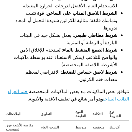
للاستخدام العام، الأفضل لدرجات الحرارة المعتدلة.
الشريط اللاصق المذاب على الساخن:
قوة تثبيت
وتماسك فائقة؛ مثالية للكراتين شديدة التحمل أو المعاد
تدويرها.
شريط مطاطي طبيعي:
يعمل بشكل جيد في البيئات
الباردة أو الرطبة أو المتربة.
شريط الصمغ المنشط بالماء:
يُستخدم للإغلاق الآمن
والواضح للتلاعب (يمكن الاستغناء عنه بواسطة ماكينات
الأشرطة اللاصقة المتخصصة).
شريط لاصق حساس للضغط:
الافتراضي لمعظم
معدات ختم الكرتون.
تتوافق بعض الماكينات مع بعض الماكينات المتخصصة
ختم الغراء
الذائب الساخن
وهو أمر شائع في تغليف الأغذية والأدوية.
نوع
القوة
التكلفة
التطبيق
الملاحظات
الشريط
القابضة
مقاومة للأشعة فوق
أكريليك
منخفضة
متوسط
الشحن العام
البنفسجية