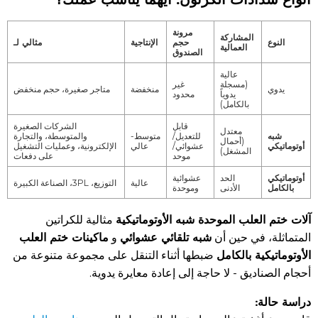
مرونة
المشاركة
النوع
حجم
الإنتاجية
مثالي لـ
العمالية
الصندوق
عالية
(مسجلة
غير
يدوي
منخفضة
متاجر صغيرة، حجم منخفض
يدوياً
محدود
بالكامل)
قابل
الشركات الصغيرة
معتدل
شبه
للتعديل/
متوسط-
والمتوسطة، والتجارة
(أحمال
أوتوماتيكي
عشوائي/
عالي
الإلكترونية، وعمليات التشغيل
المشغل)
موحد
على دفعات
أوتوماتيكي
الحد
عشوائية
عالية
التوزيع، 3PL، الصناعة الكبيرة
بالكامل
الأدنى
وموحدة
آلات ختم العلب الموحدة شبه الأوتوماتيكية
مثالية للكراتين
شبه تلقائي عشوائي
ماكينات ختم العلب
المتماثلة، في حين أن
و
الأوتوماتيكية بالكامل
ضبطها أثناء التنقل على مجموعة متنوعة من
أحجام الصناديق - لا حاجة إلى إعادة معايرة يدوية.
دراسة حالة: