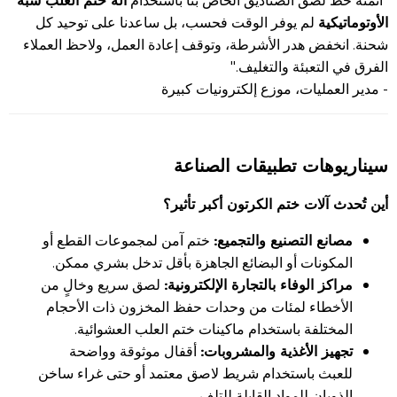
الأوتوماتيكية
لم يوفر الوقت فحسب، بل ساعدنا على توحيد كل
شحنة. انخفض هدر الأشرطة، وتوقف إعادة العمل، ولاحظ العملاء
الفرق في التعبئة والتغليف."
- مدير العمليات، موزع إلكترونيات كبيرة
سيناريوهات تطبيقات الصناعة
أين تُحدث آلات ختم الكرتون أكبر تأثير؟
مصانع التصنيع والتجميع:
ختم آمن لمجموعات القطع أو
المكونات أو البضائع الجاهزة بأقل تدخل بشري ممكن.
مراكز الوفاء بالتجارة الإلكترونية:
لصق سريع وخالٍ من
الأخطاء لمئات من وحدات حفظ المخزون ذات الأحجام
المختلفة باستخدام ماكينات ختم العلب العشوائية.
تجهيز الأغذية والمشروبات:
أقفال موثوقة وواضحة
للعبث باستخدام شريط لاصق معتمد أو حتى غراء ساخن
الذوبان للمواد القابلة للتلف.