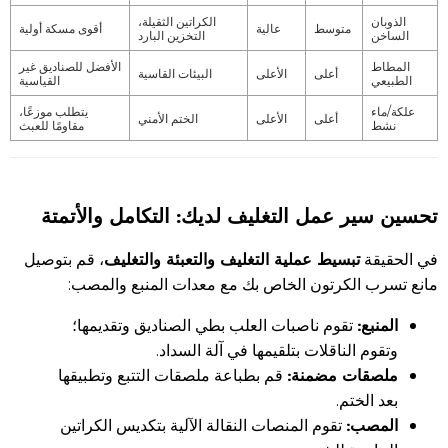
الذوبان
الكراتين الثقيلة،
متوسط
عالية
أقوى مسكة أولية
الساخن
التخزين البارد
المطاط
الأفضل للصناديق غير
أعلى
الأعلى
البيئات القاسية
الطبيعي
القياسية
علكة/ماء
يتطلب موزعًا،
أعلى
الأعلى
الختم الأمني
نشط
مقاومًا للعبث
تحسين سير عمل التغليف لديك: التكامل والأتمتة
تبسيط عملية التغليف والتعبئة والتغليف
في الحقيقة
، قم بتوصيل
مانع تسرب الكرتون الخاص بك مع معدات المنبع والمصب:
المنبع:
تقوم ناصبات العلب بطي الصناديق وتقديمها؛
وتقوم الناقلات بتلقيمها في آلة السداد.
ملصقات مضمنة:
قم بطباعة ملصقات التتبع وتطبيقها
بعد الختم.
المصب:
تقوم المنصات النقالة الآلية بتكديس الكراتين