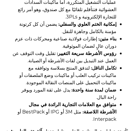
عمليات التشغيل المتكررة، أما ماكينات السدادات
العشوائية فتتأقلم تلقائيًا مع كل صندوق، وهو أمر رائع
للتجارة الإلكترونية و 3PLs.
إمكانية الختم العلوي والسفلي:
يضمن أن كل كرتونة
مؤمنة بالكامل وجاهزة للنقل.
بناء متين:
إطارات فولاذية صناعية ومحركات ذات عزم
دوران عالٍ لضمان الموثوقية.
رؤوس الأشرطة سريعة التغيير:
تقليل وقت التوقف عن
العمل عند التبديل بين لفات الأشرطة أو الصيانة.
تكامل الناقل:
لتدفق المنتج بسلاسة وتوافقه مع
ماكينات تركيب العلب أو ماكينات وضع الملصقات أو
ماكينات التحميل على المنصات النقالة الموجودة.
ضمان لمدة سنة واحدة:
يدل على ثقة المورد ويوفر
راحة البال.
متوافق مع العلامات التجارية الرائدة في مجال
الأشرطة اللاصقة:
مثل 3M أو IPG أو BestPack أو
Interpack.
آلة ختم العلب شبه
"أتمتة خط لصق الصناديق الخاص بنا باستخدام