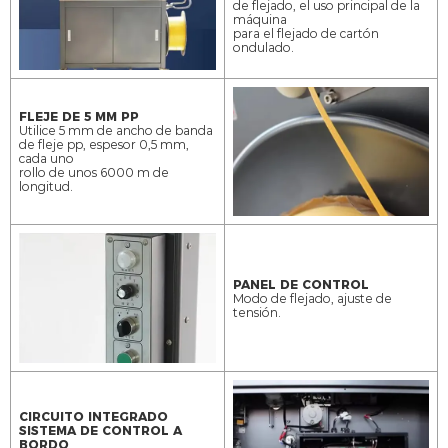
de flejado, el uso principal de la
máquina
Altura de
para el flejado de cartón
850 mm
la mesa
ondulado.
Tamaño
W1250*H500mm(arch size
del arco
selectable:W650*H500mm,W850*H500mm,W1050*H500mm)
FLEJE DE 5 MM PP
Fleje de
5 mm-6 mm de ancho, grosor 0,5 mm
Utilice 5 mm de ancho de banda
PP
de fleje pp, espesor 0,5 mm,
cada uno
Tensión
110-240V 1Fase 0,6kw 50/60Hz
rollo de unos 6000 m de
longitud.
Dimensión
de la
L1770*W585*H1730mm
máquina
Peso de la
240 kg
máquina
PANEL DE CONTROL
Modo de flejado, ajuste de
tensión.
CIRCUITO INTEGRADO
SISTEMA DE CONTROL A
BORDO