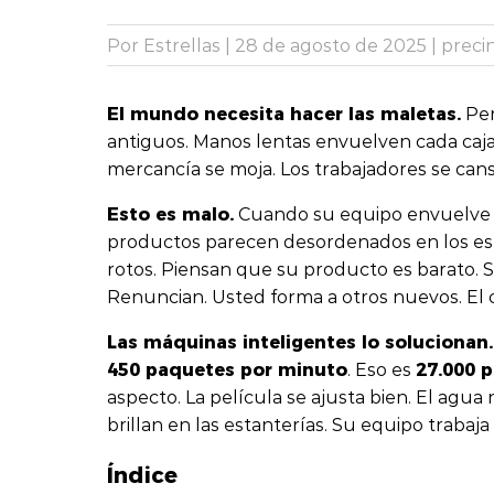
Por Estrellas
|
28 de agosto de 2025
|
preci
El mundo necesita hacer las maletas.
Pe
antiguos. Manos lentas envuelven cada caja.
mercancía se moja. Los trabajadores se cansa
Esto es malo.
Cuando su equipo envuelve
productos parecen desordenados en los estan
rotos. Piensan que su producto es barato. 
Renuncian. Usted forma a otros nuevos. El 
Las máquinas inteligentes lo solucionan.
450 paquetes por minuto
27.000 p
. Eso es
aspecto. La película se ajusta bien. El agua
brillan en las estanterías. Su equipo traba
Índice