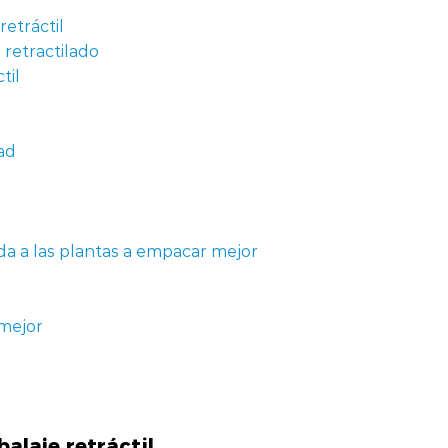
etráctil
 retractilado
til
ad
uda a las plantas a empacar mejor
mejor
alaje retráctil