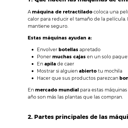
máquina de retractilado
A
coloca una pelí
calor para reducir el tamaño de la película.
mantiene seguro.
Estas máquinas ayudan a:
botellas
Envolver
apretado
muchas cajas
Poner
en un solo paque
apila
En
de caer
abierto
Mostrar si alguien
tu mochila
bon
Hacer que sus productos parezcan
mercado mundial
En
para estas máquinas 
año son más las plantas que las compran.
2. Partes principales de las máqu