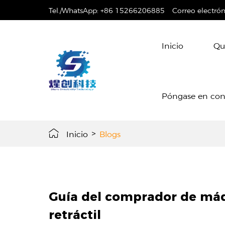
Tel./WhatsApp:
+86 15266206885
Correo electró
Inicio
Qu
Póngase en con
Inicio
>
Blogs
Guía del comprador de má
retráctil