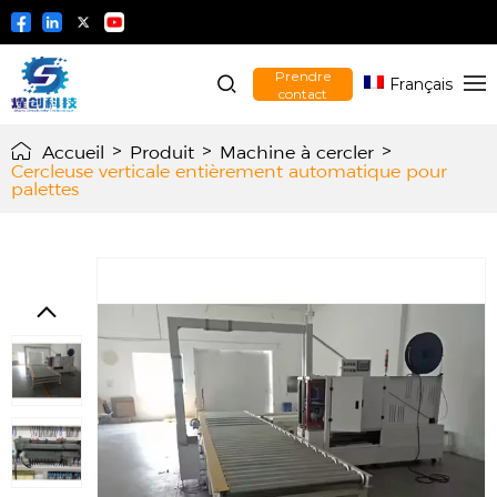
Prendre
Français
contact
Accueil
>
Produit
>
Machine à cercler
>
Cercleuse verticale entièrement automatique pour
palettes