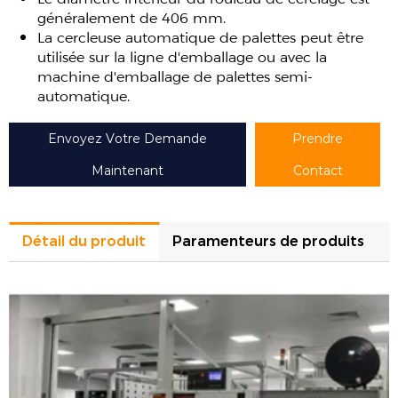
généralement de 406 mm.
La cercleuse automatique de palettes peut être
utilisée sur la ligne d'emballage ou avec la
machine d'emballage de palettes semi-
automatique.
Envoyez Votre Demande
Prendre
Maintenant
Contact
Détail du produit
Paramenteurs de produits
Modèle
MH-105B
Tension
réglable
Distance de déplacement de la tête
350 mm
de chauffe