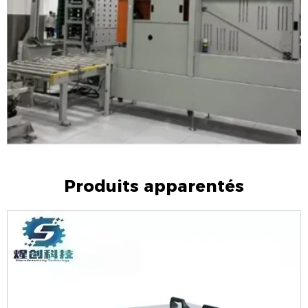
Méthode de scellement
Élément chauffant (sur le côté)
Hauteur du convoyeur
Sur mesure
Sur mesure (en fonction de la taille
Taille de l'arche
de la palette)
Bande de cerclage adaptée
PP/PET
Système de contrôle
PLC+écran tactile
Tension
220-480V triphasé 50/60Hz
Divertissement de la machine
L4300*L760*H2030mm
Poids de la machine
700 kg
Produits apparentés