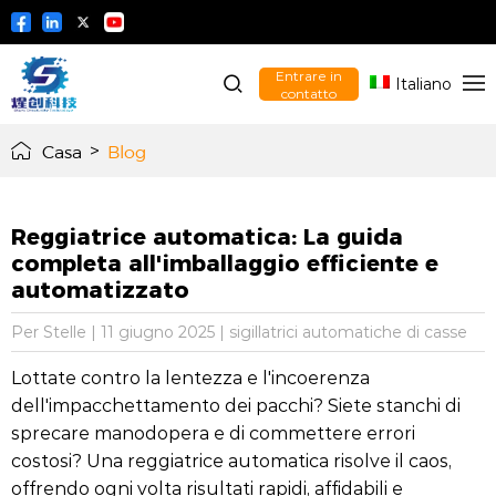
Entrare in
Italiano
contatto
Casa
>
Blog
Reggiatrice automatica: La guida
completa all'imballaggio efficiente e
automatizzato
Per Stelle
|
11 giugno 2025
|
sigillatrici automatiche di casse
Lottate contro la lentezza e l'incoerenza
dell'impacchettamento dei pacchi? Siete stanchi di
sprecare manodopera e di commettere errori
costosi? Una reggiatrice automatica risolve il caos,
offrendo ogni volta risultati rapidi, affidabili e