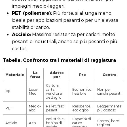
impieghi medio-leggeri.
PET (poliestere):
Più forte, si allunga meno,
ideale per applicazioni pesanti o per un'elevata
stabilità di carico.
Acciaio:
Massima resistenza per carichi molto
pesanti o industriali, anche se più pesanti e più
costosi.
Tabella: Confronto tra i materiali di reggiatura
La
Adatto
Materiale
Pro
Contro
forza
per
Cartoni,
Luce-
carta,
Economico,
Non per
PP
Med
vendita al
flessibile
carichi pesanti
dettaglio
Medio-
Pallet, fasci
Resistente,
Leggermente
PET
alto
pesanti
ecologico
più costoso
Industriale,
Capacità di
Costosi, bordi
Acciaio
Alto
bobina di
carico
taglienti
acciaio
massima