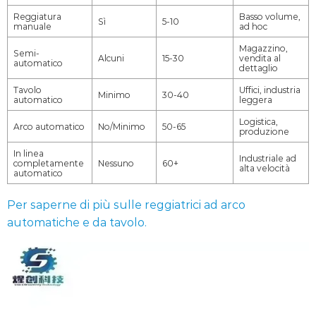
Reggiatura
Basso volume,
Sì
5-10
manuale
ad hoc
Magazzino,
Semi-
Alcuni
15-30
vendita al
automatico
dettaglio
Tavolo
Uffici, industria
Minimo
30-40
automatico
leggera
Logistica,
Arco automatico
No/Minimo
50-65
produzione
In linea
Industriale ad
completamente
Nessuno
60+
alta velocità
automatico
Per saperne di più sulle reggiatrici ad arco
automatiche e da tavolo.