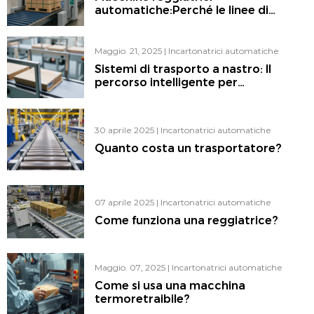
automatiche:Perché le linee di
confezionamento intelligenti di oggi
contano sulla reggetta giusta ogni
volta
Maggio. 21, 2025
|
Incartonatrici automatiche
Sistemi di trasporto a nastro: Il
percorso intelligente per
l'automazione dell'imballaggio
30 aprile 2025
|
Incartonatrici automatiche
Quanto costa un trasportatore?
07 aprile 2025
|
Incartonatrici automatiche
Come funziona una reggiatrice?
Maggio. 07, 2025
|
Incartonatrici automatiche
Come si usa una macchina
termoretraibile?