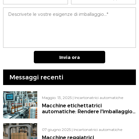
Invia ora
Messaggi recenti
Maggio. 13, 2025
|
Incartonatrici automatiche
Macchine etichettatrici
automatiche: Rendere l'imballaggio
più intelligente, più veloce e più
affidabile
07 giugno 2025
|
Incartonatrici automatiche
Macchine reggiatrici