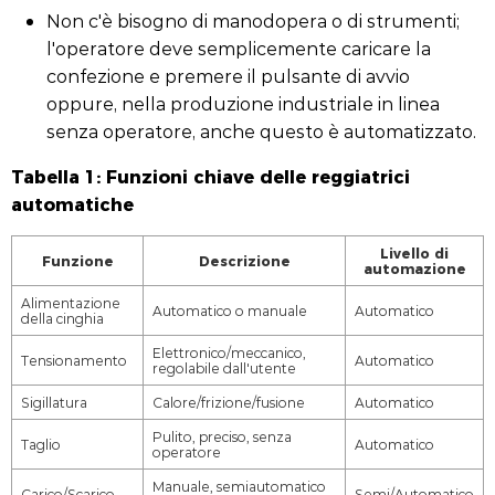
Non c'è bisogno di manodopera o di strumenti;
l'operatore deve semplicemente caricare la
confezione e premere il pulsante di avvio
oppure, nella produzione industriale in linea
senza operatore, anche questo è automatizzato.
Tabella 1: Funzioni chiave delle reggiatrici
automatiche
Livello di
Funzione
Descrizione
automazione
Alimentazione
Automatico o manuale
Automatico
della cinghia
Elettronico/meccanico,
Tensionamento
Automatico
regolabile dall'utente
Sigillatura
Calore/frizione/fusione
Automatico
Pulito, preciso, senza
Taglio
Automatico
operatore
Manuale, semiautomatico
Carico/Scarico
Semi/Automatico