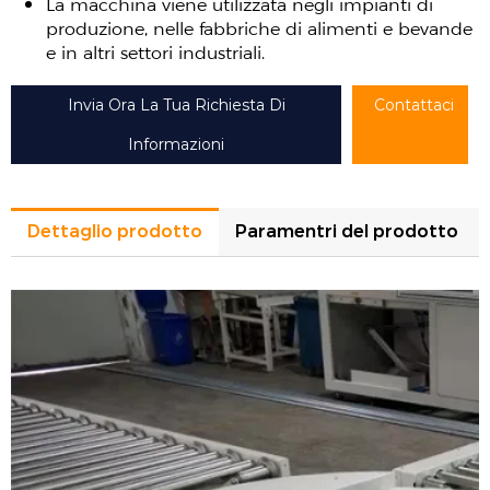
La macchina viene utilizzata negli impianti di
produzione, nelle fabbriche di alimenti e bevande
e in altri settori industriali.
Invia Ora La Tua Richiesta Di
Contattaci
Informazioni
Dettaglio prodotto
Paramentri del prodotto
Trasportatore a tavola rotante motorizzato, tavola
Nome del prodotto
rotante a rulli
Diametro del
2300 mm
giradischi
Altezza del
550 mm o personalizzato
giradischi
Diametro del rullo
76 mm o 89 mm (in base al peso del pallet)