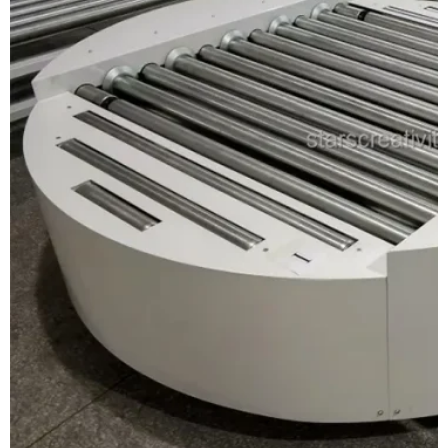
Marchio del motore
Motore CPG 1,5kw
Capacità di carico
1000 kg, 2000 kg
Struttura del
Cuscinetto di rotazione
giradischi
Velocità di
10m/min
trasporto
Volt
200-480V 3Fase 50-60Hz