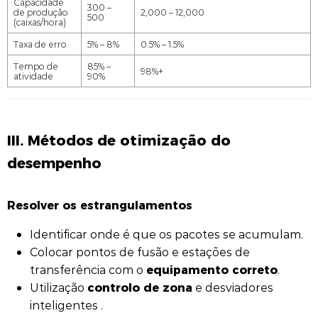
Capacidade
300 –
de produção
2,000 – 12,000
500
(caixas/hora)
Taxa de erro
5% – 8%
0.5% – 1.5%
Tempo de
85% –
98%+
atividade
90%
III. Métodos de otimização do
desempenho
Resolver os estrangulamentos
Identificar onde é que os pacotes se acumulam.
Colocar pontos de fusão e estações de
equipamento correto
transferência com o
.
controlo de zona
Utilização
e desviadores
inteligentes .