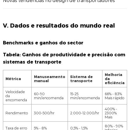
Novas tendências no design de transportadores
V. Dados e resultados do mundo real
Benchmarks e ganhos do sector
Tabela: Ganhos de produtividade e precisão com
sistemas de transporte
Melhoria
Manuseamento
Sistema de
Métrica
da
manual
transporte
eficiência
Velocidade
60-90
15-25
66% - 83%
da
min/encomenda
min/encomenda
Mais rápido
encomenda
400% -
Rendimento
300-500/hr
2.000-12.000/hr
2300%
Mais
80% - 90%
Taxa de erro
5% - 8%
0,5% - 1,5%
Inferior