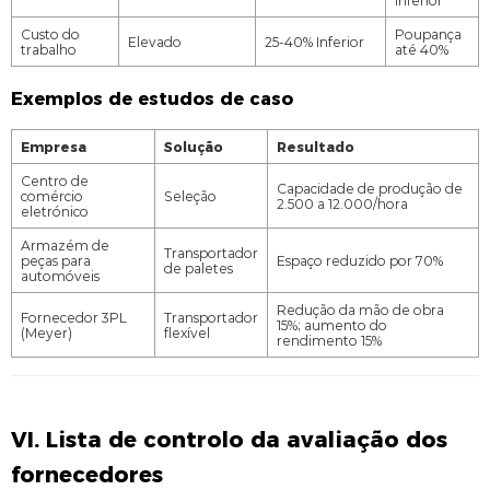
Custo do
Poupança
Elevado
25-40% Inferior
trabalho
até 40%
Exemplos de estudos de caso
Empresa
Solução
Resultado
Centro de
Capacidade de produção de
comércio
Seleção
2.500 a 12.000/hora
eletrónico
Armazém de
Transportador
peças para
Espaço reduzido por 70%
de paletes
automóveis
Redução da mão de obra
Fornecedor 3PL
Transportador
15%; aumento do
(Meyer)
flexível
rendimento 15%
VI. Lista de controlo da avaliação dos
fornecedores