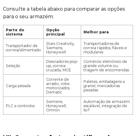
Consulte a tabela abaixo para comparar as opções
para o seu armazém:
Parte do
Opção
Melhor para
sistema
principal
Stars Creativity,
Transportadores de
Transportador de
Siemens,
correia rápidos, fiáveis e
correia/alimentado
Honeywell
modulares
Desviadores pop-
Comércio eletrónico de
Seleção
up, correia
grande volume ou
cruzada, MCE
triagem de encomendas
Corrente de
Paletes, embalagens a
arrasto, rolos
Carga pesada
granel, mercadorias
motorizados,
pesadas
Dematic
Siemens,
Automação de armazém
PLC e controlos
Honeywell,
escalável, integração de
Omron
IIoT