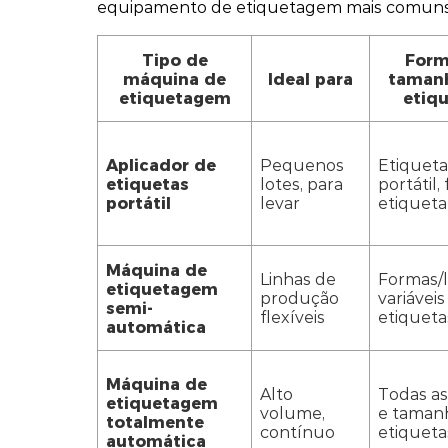
equipamento de etiquetagem mais comuns e
Tipo de
Form
máquina de
Ideal para
taman
etiquetagem
etiq
Aplicador de
Pequenos
Etiqueta
etiquetas
lotes, para
portátil, 
portátil
levar
etiqueta
Máquina de
Linhas de
Formas/
etiquetagem
produção
variáveis
semi-
flexíveis
etiqueta
automática
Máquina de
Alto
Todas as
etiquetagem
volume,
e taman
totalmente
contínuo
etiqueta
automática