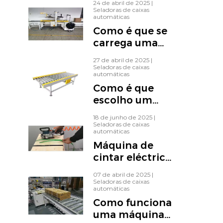
mais rápida e
24 de abril de 2025
|
Seladoras de caixas
mais fiável
automáticas
Como é que se
carrega uma
máquina de
27 de abril de 2025
|
cintar?
Seladoras de caixas
automáticas
Como é que
escolho um
transportador?
18 de junho de 2025
|
Seladoras de caixas
automáticas
Máquina de
cintar eléctrica:
A solução
07 de abril de 2025
|
definitiva para
Seladoras de caixas
automáticas
uma
Como funciona
embalagem
uma máquina
rápida, fiável e