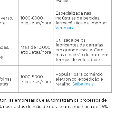
escala
Especializada nas
 verso,
1000-6000+
indústrias de bebidas,
nte
etiquetas/hora
farmacêutica e alimentar.
Ver mais
Utilizada pelos
fabricantes de garrafas
des,
Mais de 10.000
em grande escala. Caro,
etiquetas/hora
mas o padrão de ouro em
os
termos de velocidade
Popular para comércio
1000-5000+
folhas
eletrónico, expedição e
etiquetas/hora
etas
retalho.
Saiba mais
ctor, "as empresas que automatizam os processos de
 nos custos de mão de obra e uma melhoria de 25%