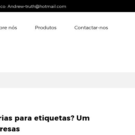
ico:
Andrew-truth@hotmail.com
bre nós
Produtos
Contactar-nos
ias para etiquetas? Um
resas