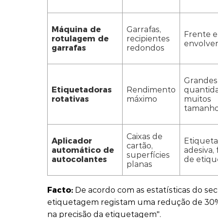
Máquina de
Garrafas,
Frente e
rotulagem de
recipientes
envolve
garrafas
redondos
Grandes
Etiquetadoras
Rendimento
quantida
rotativas
máximo
muitos
tamanh
Caixas de
Aplicador
Etiqueta
cartão,
automático de
adesiva, 
superfícies
autocolantes
de etiqu
planas
Facto:
De acordo com as estatísticas do se
etiquetagem registam uma redução de 30%
na precisão da etiquetagem".