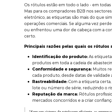
Os rótulos estão em todo o lado - em todas 
Mas para os compradores B2B nos sectores
eletrónico, as etiquetas são mais do que si
operações comerciais. Se alguma vez perde
ou enfrentou uma dor de cabeça com a conf
certo.
Principais razões pelas quais os rótulos
Identificação do produto:
As etiquetas 
produtos em toda a cadeia de abasteci
Conformidade e segurança:
Muitos r
cada produto, desde datas de validade a
Rastreabilidade:
Com a etiqueta certa, 
lote ou número de série, reduzindo o ris
Reputação da marca:
Rótulos profissi
mercados concorridos e a criar confiança
"Sem um sistema de rotulagem eficiente, as empresas