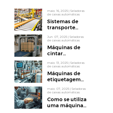
maio. 16, 2025
|
Seladoras
de caixas automáticas
Sistemas de
transporte
automatizados:
Jun. 07, 2025
|
Seladoras
O Guia
de caixas automáticas
Definitivo para
Máquinas de
Embalagens
cintar
Inteligentes
automáticas:Porque
para a Fábrica
maio. 13, 2025
|
Seladoras
é que as linhas
de caixas automáticas
Moderna
de embalagem
Máquinas de
inteligentes de
etiquetagem
hoje em dia
automática:
contam
maio. 07, 2025
|
Seladoras
Tornar a
de caixas automáticas
sempre com a
embalagem
Como se utiliza
cinta correta
mais
uma máquina
inteligente,
de retração?