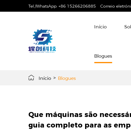
Tel./WhatsApp:
+86 15266206885
Correio eletrón
Início
So
Blogues
Início
>
Blogues
Que máquinas são necessár
guia completo para as emp