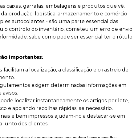
as caixas, garrafas, embalagens e produtos que vê.
 da produção, logística, armazenamento e comércio
mples autocolantes - são uma parte essencial das
u o controlo do inventário, cometeu um erro de envio
ormidade, sabe como pode ser essencial ter o rótulo
 são importantes:
facilitam a localização, a classificação e o rastreio de
mento.
egulamentos exigem determinadas informações em
 avisos.
pode localizar instantaneamente os artigos por lote,
co e apoiando recolhas rápidas, se necessário.
onais e bem impressos ajudam-no a destacar-se em
 junto dos clientes.
 correm o risco de cometer erros que podem levar a recolhas