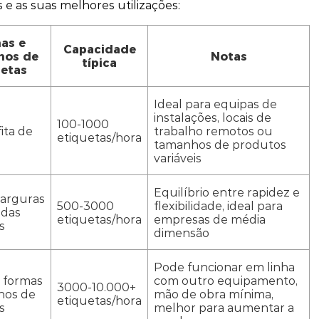
 as suas melhores utilizações:
as e
Capacidade
hos de
Notas
típica
uetas
Ideal para equipas de
instalações, locais de
100-1000
fita de
trabalho remotos ou
etiquetas/hora
tamanhos de produtos
variáveis
Equilíbrio entre rapidez e
larguras
500-3000
flexibilidade, ideal para
 das
etiquetas/hora
empresas de média
s
dimensão
Pode funcionar em linha
 formas
com outro equipamento,
3000-10.000+
hos de
mão de obra mínima,
etiquetas/hora
s
melhor para aumentar a