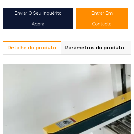
Enviar O Seu Inquérito
Entrar Em
Agora
Contacto
Detalhe do produto
Parâmetros do produto
Modelo
XC-5050L
L150-unlimited*W150-500*H120-
Tamanho da caixa
500mm
Sistema de controlo
PLC
Posição de selagem da fita
topo e fundo da caixa de cartão
transmissão por correia de ambos
Tipo de acionamento por correia
os lados
Fita adesiva larga
48-75 mm