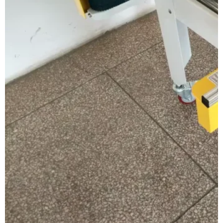
Tensão
AC110-240V 1Fase 50-60Hz
Com mesa de rolos de
Sim
alimentação/saída
Eficiência no trabalho
20m/min (velocidade de transporte)
Dimensão da máquina
L1800*W820*H1240mm
Peso da máquina
140 kg