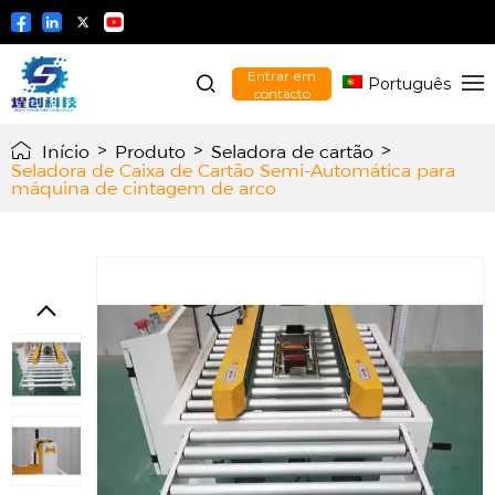
Entrar em
Português
contacto
Início
>
Produto
>
Seladora de cartão
>
Seladora de Caixa de Cartão Semi-Automática para
máquina de cintagem de arco