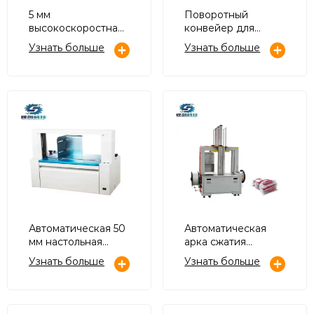
5 мм
Поворотный
высокоскоростная
конвейер для
автоматическая
паллет с приводом
Узнать больше
Узнать больше
машина для
на 90 градусов
обвязки
гофрированного
картона
Автоматическая 50
Автоматическая
мм настольная
арка сжатия
машина для
верхнего давления
Узнать больше
Узнать больше
обвязки бумаги/
обвязочная
пластика пленкой
машина
OPP