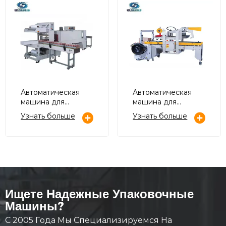
Автоматическая
Автоматическая
машина для
машина для
упаковки
обвязки и
Узнать больше
Узнать больше
картонного лотка в
запечатывания
рукав PE пленки в
картонных арок
рукав
термоусадочной
упаковки
Ищете Надежные Упаковочные
Машины?
С 2005 Года Мы Специализируемся На