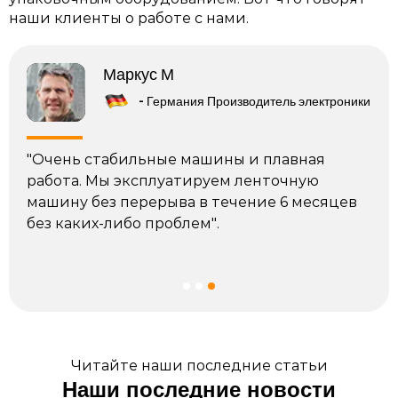
наши клиенты о работе с нами.
Маркус М
й
- Германия Производитель электроники
"Очень стабильные машины и плавная
"По
ина
работа. Мы эксплуатируем ленточную
тер
машину без перерыва в течение 6 месяцев
кач
без каких-либо проблем".
кот
дру
дос
Читайте наши последние статьи
Наши последние новости