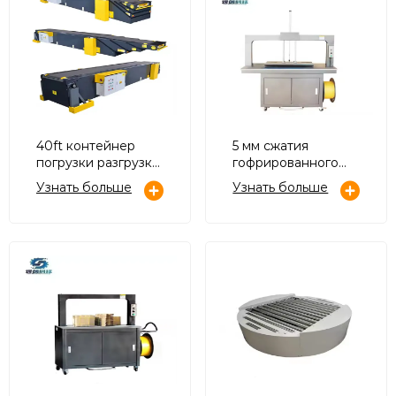
40ft контейнер
5 мм сжатия
погрузки разгрузки
гофрированного
телескопический
картона
Узнать больше
Узнать больше
ленточный
обвязочная
конвейер
машина с верхней
плиты пресса