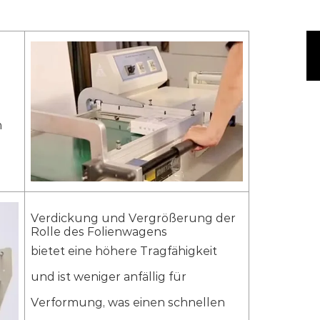
0(L-
schweißgerät)+DSA4525(Schrumpftunnel)
k/min
m
B450*H250mm
W450mm/W300*H200mm
Verdickung und Vergrößerung der
VC
Rolle des Folienwagens
bietet eine höhere Tragfähigkeit
240V 1Phase 50-60Hz/220-415V 3Phase 50-
und ist weniger anfällig für
Verformung, was einen schnellen
W740*H1050mm/L1260*W670*H1290mm