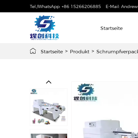
Tel./WhatsApp:
+86 15266206885
E-Mail:
Andrew
Startseite
Startseite
>
Produkt
>
Schrumpfverpac