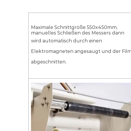
DQFA45
Modell
Balken
Maximale Schnittgröße 550x450mm,
manuelles Schließen des Messers dann
wird automatisch durch einen
Fassungsvermögen
4-6Stüc
Elektromagneten angesaugt und der Fil
Schrumpfung der Tunnelgröße
L1000*
abgeschnitten.
Maximale
L550*
Siegelgröße/Verpackungsgröße
Schrumpffolie
POF/P
AC110-
Stromversorgung
60Hz
Größe der Maschine
L1720*