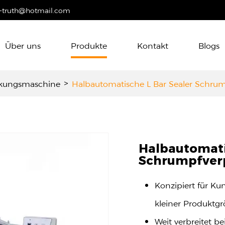
-truth@hotmail.com
Über uns
Produkte
Kontakt
Blogs
kungsmaschine
>
Halbautomatische L Bar Sealer Schr
Halbautomati
Schrumpfver
Konzipiert für K
kleiner Produktg
Weit verbreitet 