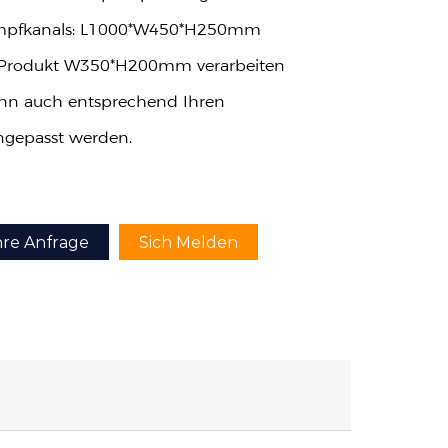
mpfkanals: L1000*W450*H250mm
Produkt W350*H200mm verarbeiten
nn auch entsprechend Ihren
ngepasst werden.
hre Anfrage
Sich Melden