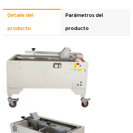
Detalle del
Parámetros del
producto
producto
Modelo
AS450
Cilindro de empuje de cartón
Sí
Tamaño de cartón aplicable
L250-550*W180-400*H100-400mm
Eficacia del trabajo
3-5cartones/Min
Presión del gas
6kgf/cm2
Altura de la mesa de trabajo
600-900mm ajustable
Dimensión de la máquina
L1000*An690*Al1070mm
Peso de la máquina
80 kg